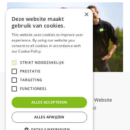
×
Deze website maakt
gebruik van cookies.
This website uses cookies to improve user
experience. By using our website you
consent to all cookies in accordance with
our Cookie Policy.
STRIKT NOODZAKELIJK
PRESTATIE
TARGETING
FUNCTIONEEL
Disclaimer
© Copyright PLUS Lucassen 2026 - Website
ALLES ACCEPTEREN
ontwikkeld door
Mindworkz
ALLES AFWIJZEN
DETAILS WEERGEVEN